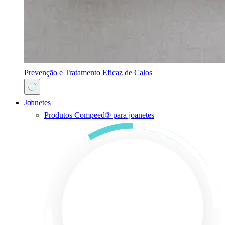
Prevenção e Tratamento Eficaz de Calos
Joanetes
Produtos Compeed® para joanetes