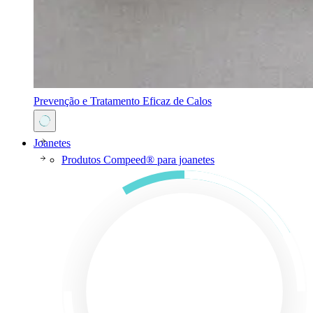
Prevenção e Tratamento Eficaz de Calos
Joanetes
Produtos Compeed® para joanetes