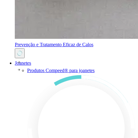
Prevenção e Tratamento Eficaz de Calos
Joanetes
Produtos Compeed® para joanetes