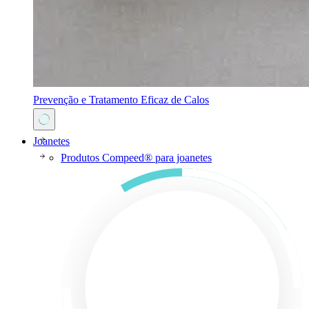
Prevenção e Tratamento Eficaz de Calos
Joanetes
Produtos Compeed® para joanetes